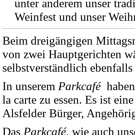
unter anderem unser tradi
Weinfest und unser Weih
Beim dreigängigen Mittags
von zwei Hauptgerichten wä
selbstverständlich ebenfall
In unserem
Parkcafé
haben 
la carte zu essen. Es ist ei
Alsfelder Bürger, Angehör
Das
Parkcafé
, wie auch un